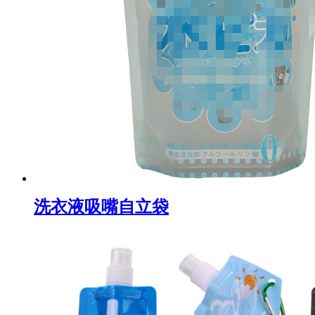
洗衣液吸嘴自立袋