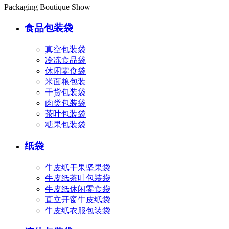
Packaging Boutique Show
食品包装袋
真空包装袋
冷冻食品袋
休闲零食袋
米面粮包装
干货包装袋
肉类包装袋
茶叶包装袋
糖果包装袋
纸袋
牛皮纸干果坚果袋
牛皮纸茶叶包装袋
牛皮纸休闲零食袋
直立开窗牛皮纸袋
牛皮纸衣服包装袋