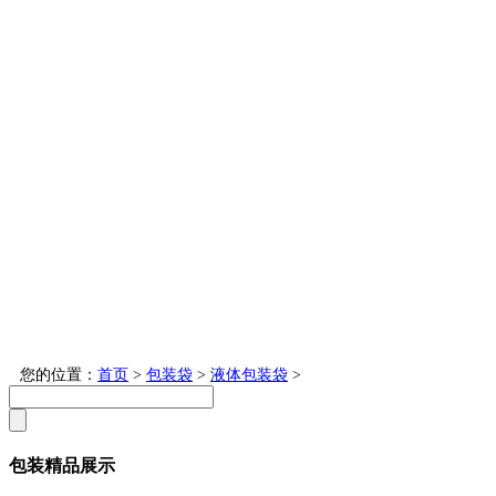
您的位置：
首页
>
包装袋
>
液体包装袋
>
包装精品展示