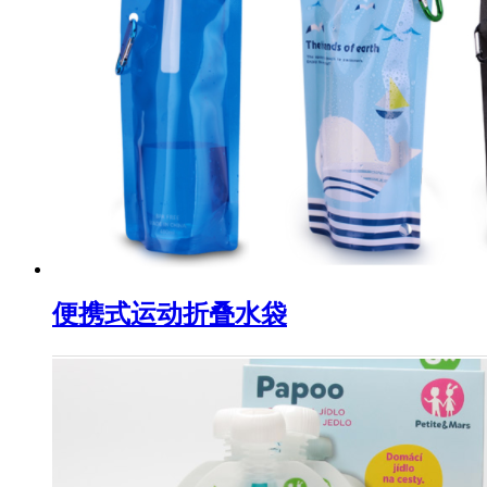
便携式运动折叠水袋