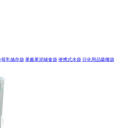
|母乳储存袋
果酱果泥辅食袋
便携式水袋
日化用品吸嘴袋