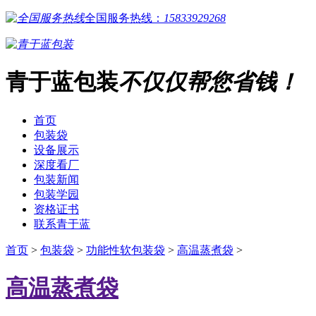
全国服务热线：
15833929268
青于蓝包装
不仅仅帮您省钱！
首页
包装袋
设备展示
深度看厂
包装新闻
包装学园
资格证书
联系青于蓝
首页
>
包装袋
>
功能性软包装袋
>
高温蒸煮袋
>
高温蒸煮袋