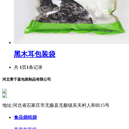
黑木耳包装袋
共
1
页
1
条记录
河北青于蓝包装制品有限公司
地址:河北省石家庄市无极县无极镇东关村人和街15号
食品袋纸袋