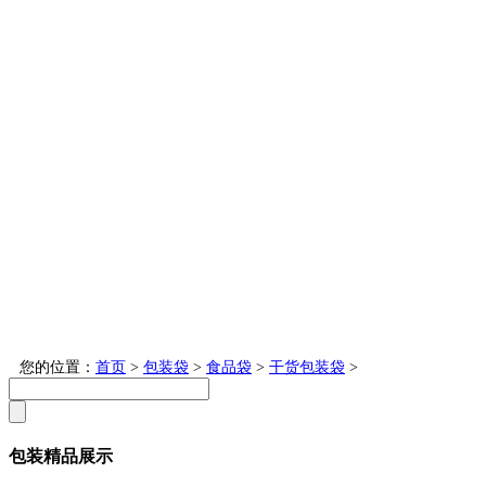
您的位置：
首页
>
包装袋
>
食品袋
>
干货包装袋
>
包装精品展示