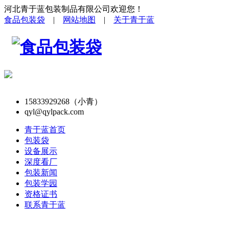
河北青于蓝包装制品有限公司欢迎您！
食品包装袋
|
网站地图
|
关于青于蓝
15833929268
（小青）
qyl@qylpack.com
青于蓝首页
包装袋
设备展示
深度看厂
包装新闻
包装学园
资格证书
联系青于蓝