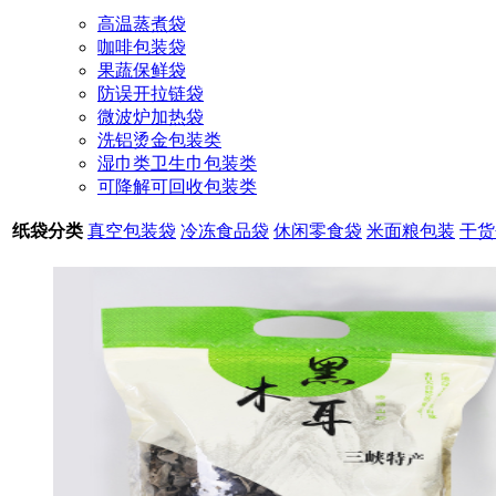
高温蒸煮袋
咖啡包装袋
果蔬保鲜袋
防误开拉链袋
微波炉加热袋
洗铝烫金包装类
湿巾类卫生巾包装类
可降解可回收包装类
纸袋分类
真空包装袋
冷冻食品袋
休闲零食袋
米面粮包装
干货