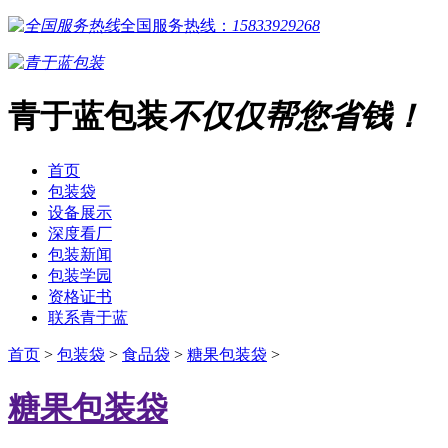
全国服务热线：
15833929268
青于蓝包装
不仅仅帮您省钱！
首页
包装袋
设备展示
深度看厂
包装新闻
包装学园
资格证书
联系青于蓝
首页
>
包装袋
>
食品袋
>
糖果包装袋
>
糖果包装袋