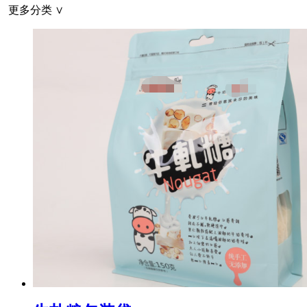
更多分类 ∨