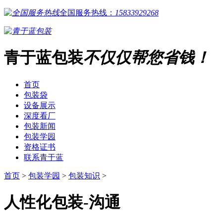
全国服务热线：
15833929268
青于蓝包装
不仅仅帮您省钱！
首页
包装袋
设备展示
深度看厂
包装新闻
包装学园
资格证书
联系青于蓝
首页
>
包装学园
>
包装知识
>
人性化包装-沟通