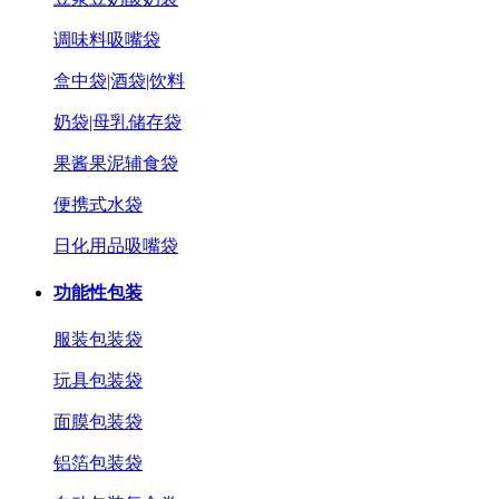
调味料吸嘴袋
盒中袋|酒袋|饮料
奶袋|母乳储存袋
果酱果泥辅食袋
便携式水袋
日化用品吸嘴袋
功能性包装
服装包装袋
玩具包装袋
面膜包装袋
铝箔包装袋