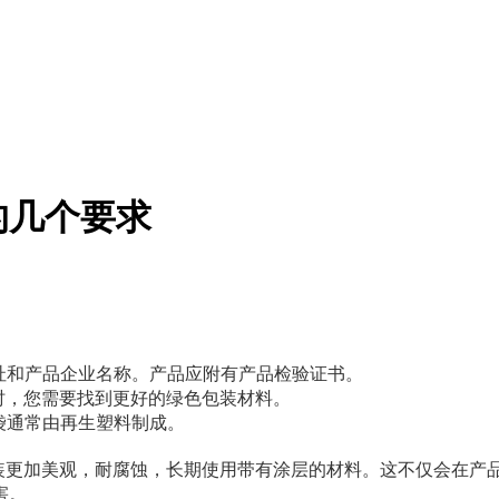
的几个要求
址和产品企业名称。产品应附有产品检验证书。
时，您需要找到更好的绿色包装材料。
袋通常由再生塑料制成。
包装更加美观，耐腐蚀，长期使用带有涂层的材料。这不仅会在产
害。