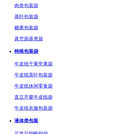
肉类包装袋
茶叶包装袋
糖果包装袋
真空袋蒸煮袋
特殊包装袋
牛皮纸干果坚果袋
牛皮纸茶叶包装袋
牛皮纸休闲零食袋
直立开窗牛皮纸袋
牛皮纸衣服包装袋
液体类包装
豆浆豆奶酸奶袋