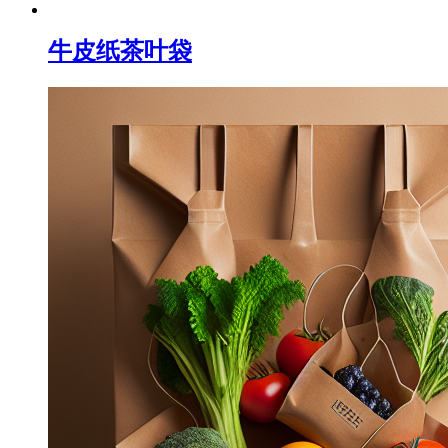
牛皮纸茶叶袋